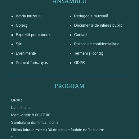
ANSAMBLU
Istoria muzeului
Pedagogie muzeală
Colecţii
Documente de interes public
Expoziții permanente
Contact
Ştiri
Politica de confidentialitate
Evenimente
Termeni şi condiţii
Premiul Tarisznyás
GDPR
PROGRAM
ORAR
Luni: închis
Marți-vineri: 9.00-17.00
Sâmbătă și duminică: închis
Ultima intrare este cu 30 de minute înainte de închidere.
*