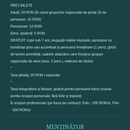
PREȚ BILETE
Adulți: 20 RON (În cazul grupurilor organizate de peste 20 de
persoane: 10 RON)
Pensionari: 10 RON
Elevi, studenți: 5 RON
GRATUIT: copii sub 7 ani, angajații rețelei muzeale, persoane cu
handicap grav sau accentuat și persoana însoțitoare (1 pers), ghizii
de turism acreditați, cadrele didactice care însoțesc grupuri
organizate de elevi (max. 2 pers.), veterani de război
*
Taxa ghidaj: 20 RON / expoziție
*
Taxa fotografiere și filmare: gratuit pentru persoane fizice (numai
pentru scopuri personale, fără blitz și trepied)
În scopuri profesionale (pe baza de contract): Foto - 200 RON/zi, Film
- 500 RON/zi
MENȚINĂTOR