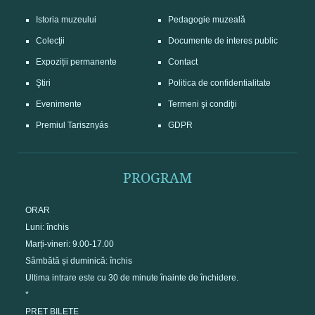
Istoria muzeului
Pedagogie muzeală
Colecţii
Documente de interes public
Expoziții permanente
Contact
Ştiri
Politica de confidentialitate
Evenimente
Termeni şi condiţii
Premiul Tarisznyás
GDPR
PROGRAM
ORAR
Luni: închis
Marți-vineri: 9.00-17.00
Sâmbătă și duminică: închis
Ultima intrare este cu 30 de minute înainte de închidere.
*
PREȚ BILETE