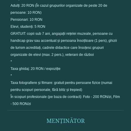
Adulți: 20 RON (În cazul grupurilor organizate de peste 20 de
persoane: 10 RON)
Pensionari: 10 RON
Elevi, studenți: 5 RON
GRATUIT: copii sub 7 ani, angajații rețelei muzeale, persoane cu
handicap grav sau accentuat și persoana însoțitoare (1 pers), ghizii
de turism acreditați, cadrele didactice care însoțesc grupuri
organizate de elevi (max. 2 pers.), veterani de război
*
Taxa ghidaj: 20 RON / expoziție
*
Taxa fotografiere și filmare: gratuit pentru persoane fizice (numai
pentru scopuri personale, fără blitz și trepied)
În scopuri profesionale (pe baza de contract): Foto - 200 RON/zi, Film
- 500 RON/zi
MENȚINĂTOR