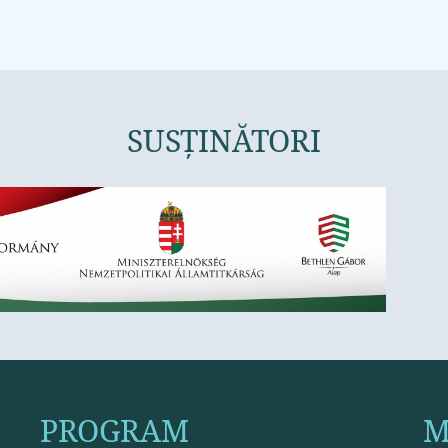
SUSȚINĂTORI
PROGRAM
M