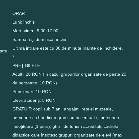
ORAR
Luni: închis
Marți-vineri: 9.00-17.00
Sâmbătă și duminică: închis
Ultima intrare este cu 30 de minute înainte de închidere.
itate
*
PREȚ BILETE
Adulți: 20 RON (În cazul grupurilor organizate de peste 20
de persoane: 10 RON)
Pensionari: 10 RON
Elevi, studenți: 5 RON
GRATUIT: copii sub 7 ani, angajații rețelei muzeale,
persoane cu handicap grav sau accentuat și persoana
însoțitoare (1 pers), ghizii de turism acreditați, cadrele
didactice care însoțesc grupuri organizate de elevi (max.