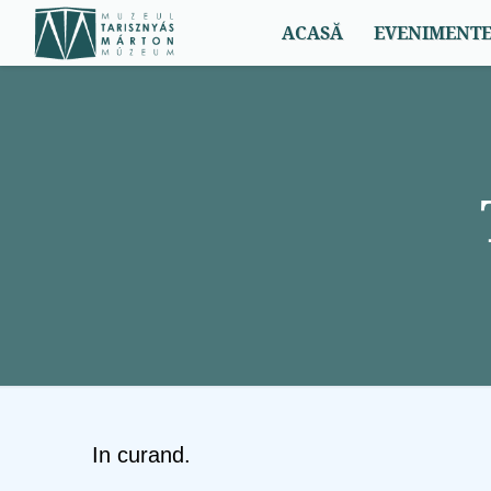
Menü
ACASĂ
EVENIMENTE,
Acasă
Evenimente, ştiri
2
Expoziţii
2
Servicii
1
Fundația Pro Muzeum
Contact
In curand.