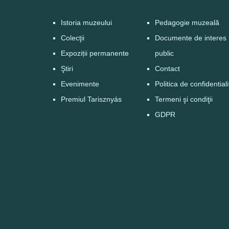
Istoria muzeului
Pedagogie muzeală
Colecţii
Documente de interes
Expoziții permanente
public
Ştiri
Contact
Evenimente
Politica de confidential
Premiul Tarisznyás
Termeni şi condiţii
GDPR