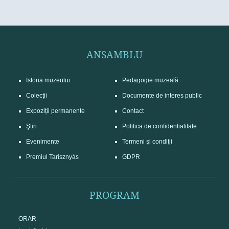
ANSAMBLU
Istoria muzeului
Pedagogie muzeală
Colecţii
Documente de interes public
Expoziții permanente
Contact
Ştiri
Politica de confidentialitate
Evenimente
Termeni şi condiţii
Premiul Tarisznyás
GDPR
PROGRAM
ORAR