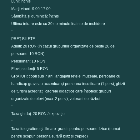
Luni: închis
Marți-vineri: 9.00-17.00
Sâmbătă și duminică: închis
Ultima intrare este cu 30 de minute înainte de închidere.
*
PREȚ BILETE
Adulți: 20 RON (În cazul grupurilor organizate de peste 20 de
persoane: 10 RON)
Pensionari: 10 RON
Elevi, studenți: 5 RON
GRATUIT: copii sub 7 ani, angajații rețelei muzeale, persoane cu
handicap grav sau accentuat și persoana însoțitoare (1 pers), ghizii
de turism acreditați, cadrele didactice care însoțesc grupuri
organizate de elevi (max. 2 pers.), veterani de război
*
Taxa ghidaj: 20 RON / expoziție
*
Taxa fotografiere și filmare: gratuit pentru persoane fizice (numai
pentru scopuri personale, fără blitz și trepied)