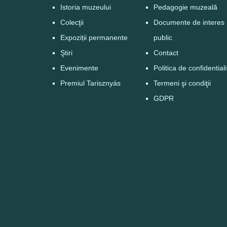
Istoria muzeului
Pedagogie muzeală
Colecţii
Documente de interes
Expoziții permanente
public
Ştiri
Contact
Evenimente
Politica de confidential
Premiul Tarisznyás
Termeni şi condiţii
GDPR