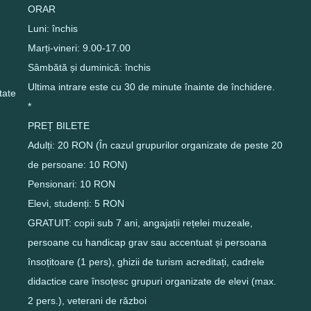
ORAR
Luni: închis
Marți-vineri: 9.00-17.00
Sâmbătă și duminică: închis
Ultima intrare este cu 30 de minute înainte de închidere.
itate
*
PREȚ BILETE
Adulți: 20 RON (În cazul grupurilor organizate de peste 20
de persoane: 10 RON)
Pensionari: 10 RON
Elevi, studenți: 5 RON
GRATUIT: copii sub 7 ani, angajații rețelei muzeale,
persoane cu handicap grav sau accentuat și persoana
însoțitoare (1 pers), ghizii de turism acreditați, cadrele
didactice care însoțesc grupuri organizate de elevi (max.
2 pers.), veterani de război