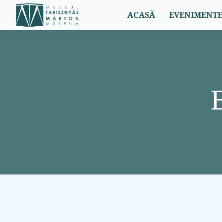
Expoziţii temporare
ACASĂ
EVENIMENTE,
Expoziții permanente
Expoziţii temporare
2