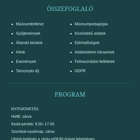
ÖSSZEFOGLALÓ
Múzeumtörténet
Múzeumpedagógia
Gyűjtemények
Közérdekű adatok
Állandó tárlatok
Elérhetőségek
Hírek
Adatvédelmi irányelvek
Események
Felhasználási feltételek
Tarisznyás díj
GDPR
PROGRAM
NYITVATARTÁS
Hétfő: zárva
Kedd-péntek: 9.00–17.00
Szombat-vasárnap: zárva
Utolsó belépés a zárás előtt fél órával lehetséges.