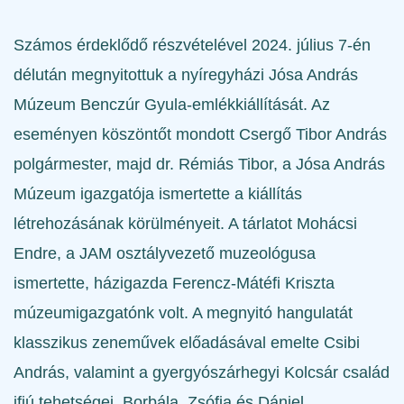
Számos érdeklődő részvételével 2024. július 7-én
délután megnyitottuk a nyíregyházi
Jósa András
Múzeum
Benczúr Gyula-emlékkiállítását. Az
eseményen köszöntőt mondott Csergő Tibor András
polgármester, majd dr. Rémiás Tibor, a Jósa András
Múzeum igazgatója ismertette a kiállítás
létrehozásának körülményeit. A tárlatot Mohácsi
Endre, a JAM osztályvezető muzeológusa
ismertette, házigazda Ferencz-Mátéfi Kriszta
múzeumigazgatónk volt. A megnyitó hangulatát
klasszikus zeneművek
előadásával emelte Csibi
András, valamint a gyergyószárhegyi Kolcsár család
ifjú tehetségei, Borbála, Zsófia és Dániel.