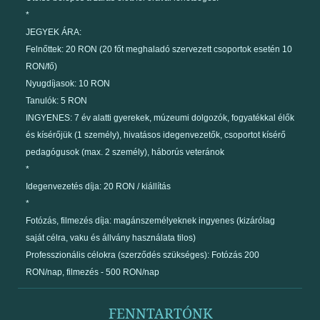
*
JEGYEK ÁRA:
Felnőttek: 20 RON (20 főt meghaladó szervezett csoportok esetén 10
RON/fő)
Nyugdíjasok: 10 RON
Tanulók: 5 RON
INGYENES: 7 év alatti gyerekek, múzeumi dolgozók, fogyatékkal élők
és kísérőjük (1 személy), hivatásos idegenvezetők, csoportot kísérő
pedagógusok (max. 2 személy), háborús veteránok
*
Idegenvezetés díja: 20 RON / kiállítás
*
Fotózás, filmezés díja: magánszemélyeknek ingyenes (kizárólag
saját célra, vaku és állvány használata tilos)
Professzionális célokra (szerződés szükséges): Fotózás 200
RON/nap, filmezés - 500 RON/nap
FENNTARTÓNK