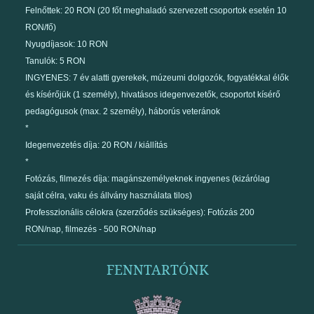
Felnőttek: 20 RON (20 főt meghaladó szervezett csoportok esetén 10
RON/fő)
Nyugdíjasok: 10 RON
Tanulók: 5 RON
INGYENES: 7 év alatti gyerekek, múzeumi dolgozók, fogyatékkal élők
és kísérőjük (1 személy), hivatásos idegenvezetők, csoportot kísérő
pedagógusok (max. 2 személy), háborús veteránok
*
Idegenvezetés díja: 20 RON / kiállítás
*
Fotózás, filmezés díja: magánszemélyeknek ingyenes (kizárólag
saját célra, vaku és állvány használata tilos)
Professzionális célokra (szerződés szükséges): Fotózás 200
RON/nap, filmezés - 500 RON/nap
FENNTARTÓNK