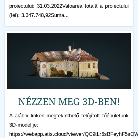
proiectului: 31.03.2022Valoarea totală a proiectului
(lei): 3.347.748,92Suma...
NÉZZEN MEG 3D-BEN!
A alábbi linken megtekinthető felújított főépületünk
3D-modellje:
https://webapp.atis.cloud/viewer/QC9tLr6sBFeyhF