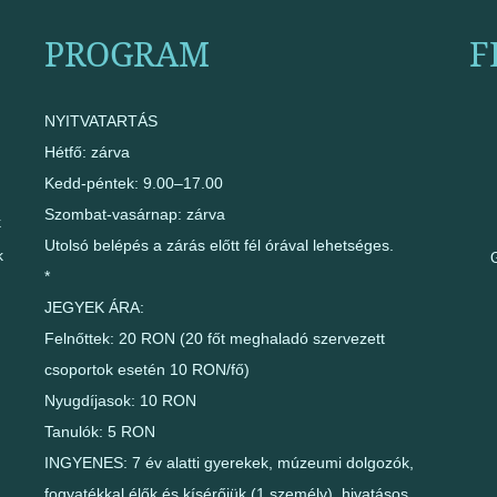
PROGRAM
F
NYITVATARTÁS
Hétfő: zárva
Kedd-péntek: 9.00–17.00
Szombat-vasárnap: zárva
k
Utolsó belépés a zárás előtt fél órával lehetséges.
k
*
JEGYEK ÁRA:
Felnőttek: 20 RON (20 főt meghaladó szervezett
csoportok esetén 10 RON/fő)
Nyugdíjasok: 10 RON
Tanulók: 5 RON
INGYENES: 7 év alatti gyerekek, múzeumi dolgozók,
fogyatékkal élők és kísérőjük (1 személy), hivatásos