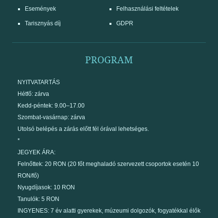
Események
Felhasználási feltételek
Tarisznyás díj
GDPR
PROGRAM
NYITVATARTÁS
Hétfő: zárva
Kedd-péntek: 9.00–17.00
Szombat-vasárnap: zárva
Utolsó belépés a zárás előtt fél órával lehetséges.
*
JEGYEK ÁRA:
Felnőttek: 20 RON (20 főt meghaladó szervezett csoportok esetén 10
RON/fő)
Nyugdíjasok: 10 RON
Tanulók: 5 RON
INGYENES: 7 év alatti gyerekek, múzeumi dolgozók, fogyatékkal élők