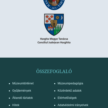
ÖSSZEFOGLALÓ
Múzeumtörténet
Múzeumpedagógia
Gyűjtemények
Közérdekű adatok
Állandó tárlatok
Elérhetőségek
Hírek
Adatvédelmi irányelvek