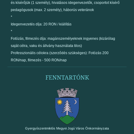
és kísérőjük (1 személy), hivatásos idegenvezetők, csoportot kísérő
pedagógusok (max. 2 személy), háborús veteránok
*
Idegenvezetés díja: 20 RON / kiállítás
*
Fotózás, filmezés díja: magánszemélyeknek ingyenes (kizárólag
saját célra, vaku és állvány használata tilos)
Professzionális célokra (szerződés szükséges): Fotózás 200
RON/nap, filmezés - 500 RON/nap
FENNTARTÓNK
Gyergyószentmiklós Megyei Jogú Város Önkormányzata