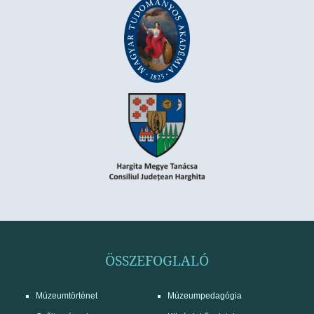
ÖSSZEFOGLALÓ
Múzeumtörténet
Múzeumpedagógia