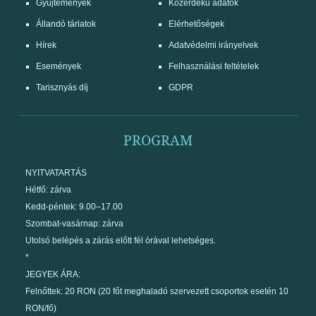
Gyűjtemények
Közérdekű adatok
Állandó tárlatok
Elérhetőségek
Hírek
Adatvédelmi irányelvek
Események
Felhasználási feltételek
Tarisznyás díj
GDPR
PROGRAM
NYITVATARTÁS
Hétfő: zárva
Kedd-péntek: 9.00–17.00
Szombat-vasárnap: zárva
Utolsó belépés a zárás előtt fél órával lehetséges.
*
JEGYEK ÁRA:
Felnőttek: 20 RON (20 főt meghaladó szervezett csoportok esetén 10
RON/fő)