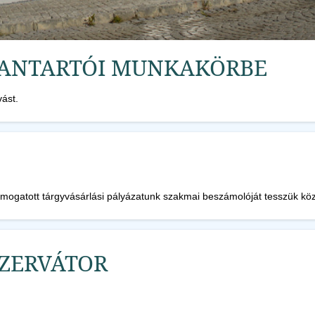
BANTARTÓI MUNKAKÖRBE
vást.
 támogatott tárgyvásárlási pályázatunk szakmai beszámolóját tesszük 
NZERVÁTOR