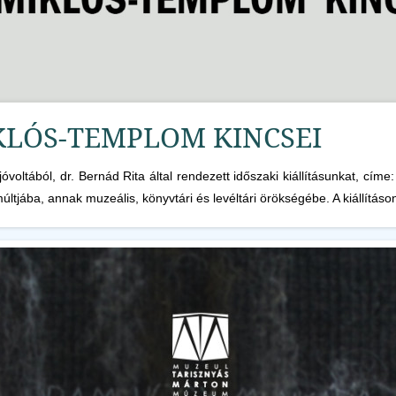
KLÓS-TEMPLOM KINCSEI
 jóvoltából, dr. Bernád Rita által rendezett időszaki kiállításunk
tjába, annak muzeális, könyvtári és levéltári örökségébe. A kiállításon