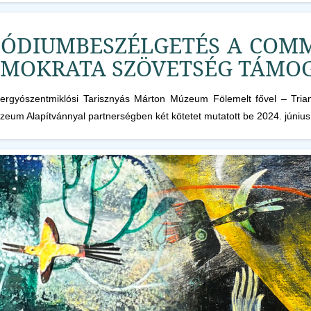
ÓDIUMBESZÉLGETÉS A COMM
EMOKRATA SZÖVETSÉG TÁMO
ergyószentmiklósi Tarisznyás Márton Múzeum Fölemelt fővel – Triano
eum Alapítvánnyal partnerségben két kötetet mutatott be 2024. június