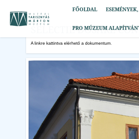
Hírek
FŐOLDAL
ESEMÉNYEK,
Események
6
SELECTIE DOSARE CON
PRO MÚZEUM ALAPÍTVÁN
Hírek
2
A linkre kattintva elérhető a dokumentum.