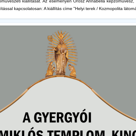
űvészeti kiállítását. Az eseményen Orosz Annabella képzőművész, gr
ítással kapcsolatosan: A kiállítás címe "Helyi terek / Kozmopolita látomá