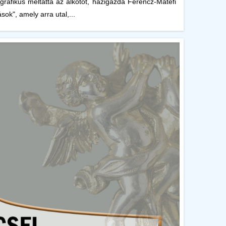
afikus méltatta az alkotót, házigazda Ferencz-Mátéfi
sok", amely arra utal,...