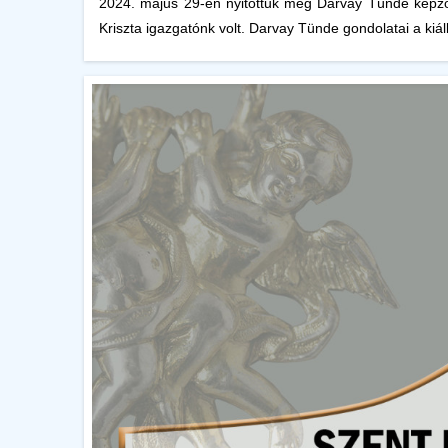
2024. május 29-én nyitottuk meg Darvay Tünde képzőm
Kriszta igazgatónk volt. Darvay Tünde gondolatai a kiáll