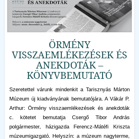
ÖRMÉNY
VISSZAEMLÉKEZÉSEK ÉS
ANEKDOTÁK –
KÖNYVBEMUTATÓ
Szeretettel várunk mindenkit a Tarisznyás Márton
Múzeum új kiadványának bemutatójára. A Vákár P.
Arthur: Örmény visszaemlékezések és anekdoták
c. kötetet bemutatja Csergő Tibor András
polgármester, házigazda Ferencz-Mátéfi Kriszta
múzeumigazgató. Helyszín: a múzeum nagyterme,