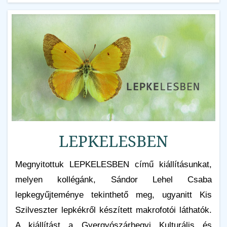
LEPKELESBEN
Megnyitottuk LEPKELESBEN című kiállításunkat,
melyen kollégánk, Sándor Lehel Csaba
lepkegyűjteménye tekinthető meg, ugyanitt Kis
Szilveszter lepkékről készített makrofotói láthatók.
A kiállítást a Gyergyószárhegyi Kulturális és