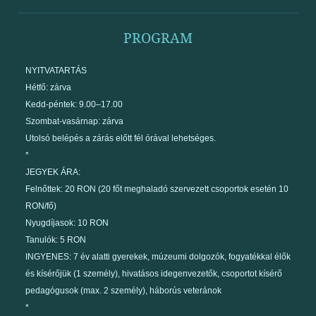
PROGRAM
NYITVATARTÁS
Hétfő: zárva
Kedd-péntek: 9.00–17.00
Szombat-vasárnap: zárva
Utolsó belépés a zárás előtt fél órával lehetséges.
*
JEGYEK ÁRA:
Felnőttek: 20 RON (20 főt meghaladó szervezett csoportok esetén 10
RON/fő)
Nyugdíjasok: 10 RON
Tanulók: 5 RON
INGYENES: 7 év alatti gyerekek, múzeumi dolgozók, fogyatékkal élők
és kísérőjük (1 személy), hivatásos idegenvezetők, csoportot kísérő
pedagógusok (max. 2 személy), háborús veteránok
*