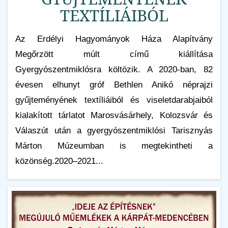
TEXTÍLIÁIBÓL
Az Erdélyi Hagyományok Háza Alapítvány
Megőrzött múlt című kiállítása
Gyergyószentmiklósra költözik. A 2020-ban, 82
évesen elhunyt gróf Bethlen Anikó néprajzi
gyűjteményének textíliáiból és viseletdarabjaiból
kialakított tárlatot Marosvásárhely, Kolozsvár és
Válaszút után a gyergyószentmiklósi Tarisznyás
Márton Múzeumban is megtekintheti a
közönség.2020–2021...