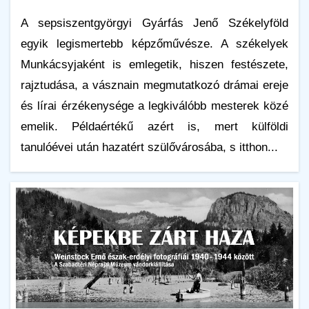
A sepsiszentgyörgyi Gyárfás Jenő Székelyföld
egyik legismertebb képzőművésze. A székelyek
Munkácsyjaként is emlegetik, hiszen festészete,
rajztudása, a vásznain megmutatkozó drámai ereje
és lírai érzékenysége a legkiválóbb mesterek közé
emelik. Példaértékű azért is, mert külföldi
tanulóévei után hazatért szülővárosába, s itthon...