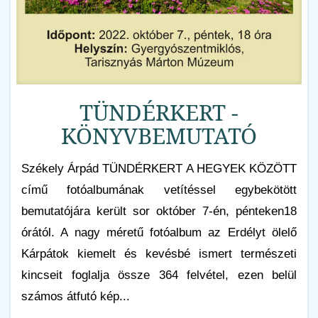
TÜNDÉRKERT -
KÖNYVBEMUTATÓ
Székely Árpád TÜNDÉRKERT A HEGYEK KÖZÖTT
című fotóalbumának vetítéssel egybekötött
bemutatójára került sor október 7-én, pénteken18
órától. A nagy méretű fotóalbum az Erdélyt ölelő
Kárpátok kiemelt és kevésbé ismert természeti
kincseit foglalja össze 364 felvétel, ezen belül
számos átfutó kép...