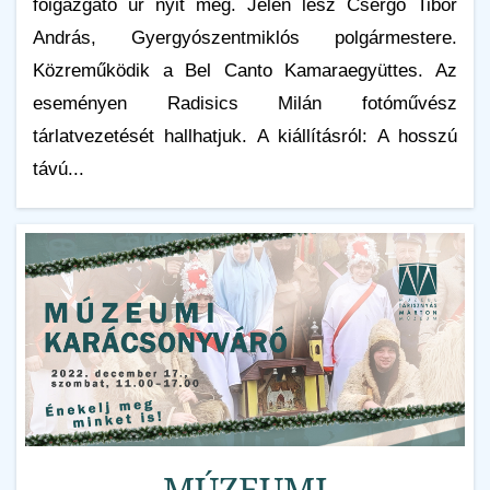
főigazgató úr nyit meg. Jelen lesz Csergő Tibor
András, Gyergyószentmiklós polgármestere.
Közreműködik a Bel Canto Kamaraegyüttes. Az
eseményen Radisics Milán fotóművész
tárlatvezetését hallhatjuk. A kiállításról: A hosszú
távú...
MÚZEUMI