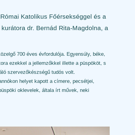
i Római Katolikus Főérsekséggel és a
s kurátora dr. Bernád Rita-Magdolna, a
özelgő 700 éves évfordulója. Egyensúly, béke,
ra ezekkel a jellemzőkkel illette a püspököt, s
váló szervezőkészségű tudós volt.
pannókon helyet kapott a címere, pecsétjei,
püspöki oklevelek, általa írt művek, neki