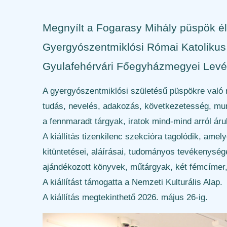
Megnyílt a Fogarasy Mihály püspök él
Gyergyószentmiklósi Római Katolikus P
Gyulafehérvári Főegyházmegyei Levélt
A gyergyószentmiklósi születésű püspökre való 
tudás, nevelés, adakozás, következetesség, munka
a fennmaradt tárgyak, iratok mind-mind arról ár
A kiállítás tizenkilenc szekcióra tagolódik, amel
kitüntetései, aláírásai, tudományos tevékenysége,
ajándékozott könyvek, műtárgyak, két fémcímer, 
A kiállítást támogatta a Nemzeti Kulturális Alap.
A kiállítás megtekinthető 2026. május 26-ig.