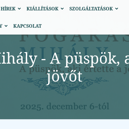
 HÍREK
KIÁLLÍTÁSOK
SZOLGÁLTATÁSOK
Y
KAPCSOLAT
hály - A püspök, a
jövőt