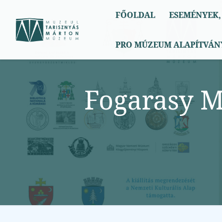
Menü
FŐOLDAL
ESEMÉNYEK,
Főoldal
PRO MÚZEUM ALAPÍTVÁN
Események, hírek
2
Fogarasy Mi
Kiállítások
2
Szolgáltatások
1
Pro Múzeum Alapítvány
3
Kapcsolat