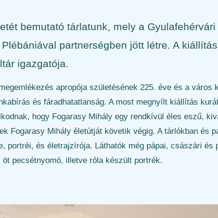
etét bemutató tárlatunk, mely a Gyulafehérvár
lébániával partnerségben jött létre. A kiállítá
ár igazgatója.
megemlékezés apropója születésének 225. éve és a város k
bírás és fáradhatatlanság. A most megnyílt kiállítás kuráto
ulkodnak, hogy Fogarasy Mihály egy rendkívül éles eszű, ki
yek Fogarasy Mihály életútját követik végig. A tárlókban és 
 portréi, és életrajzírója. Láthatók még pápai, császári és 
öt pecsétnyomó, illetve róla készült portrék.